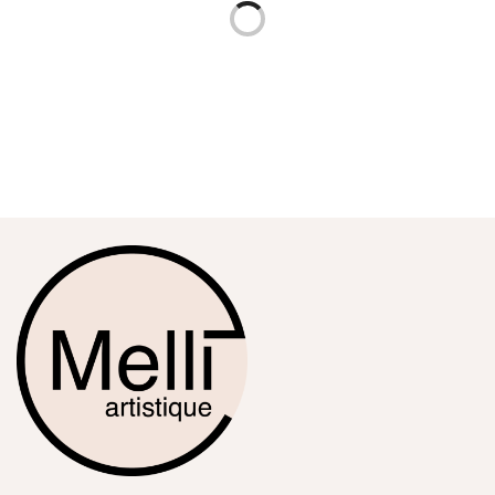
Bahrain International Circuit
Autodromo Nazionale di
Monza
79,90
€
79,90
€
Ajouter aux favoris
Ajouter aux favoris